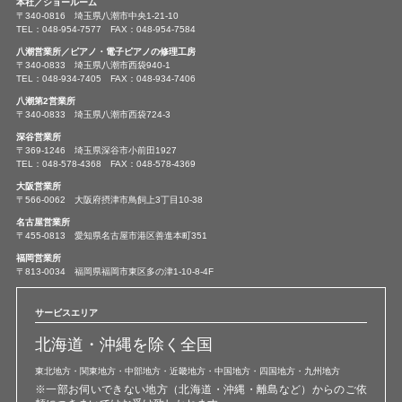
本社／ショールーム
〒340-0816 埼玉県八潮市中央1-21-10
TEL：048-954-7577 FAX：048-954-7584
八潮営業所／ピアノ・電子ピアノの修理工房
〒340-0833 埼玉県八潮市西袋940-1
TEL：048-934-7405 FAX：048-934-7406
八潮第2営業所
〒340-0833 埼玉県八潮市西袋724-3
深谷営業所
〒369-1246 埼玉県深谷市小前田1927
TEL：048-578-4368 FAX：048-578-4369
大阪営業所
〒566-0062 大阪府摂津市鳥飼上3丁目10-38
名古屋営業所
〒455-0813 愛知県名古屋市港区善進本町351
福岡営業所
〒813-0034 福岡県福岡市東区多の津1-10-8-4F
サービスエリア
北海道・沖縄を除く全国
東北地方・関東地方・中部地方・近畿地方・中国地方・四国地方・九州地方
※一部お伺いできない地方（北海道・沖縄・離島など）からのご依