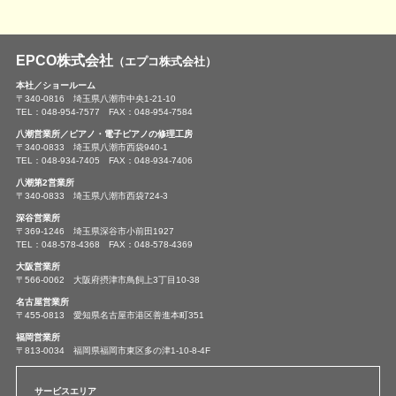
EPCO株式会社
（エプコ株式会社）
本社／ショールーム
〒340-0816 埼玉県八潮市中央1-21-10
TEL：048-954-7577 FAX：048-954-7584
八潮営業所／ピアノ・電子ピアノの修理工房
〒340-0833 埼玉県八潮市西袋940-1
TEL：048-934-7405 FAX：048-934-7406
八潮第2営業所
〒340-0833 埼玉県八潮市西袋724-3
深谷営業所
〒369-1246 埼玉県深谷市小前田1927
TEL：048-578-4368 FAX：048-578-4369
大阪営業所
〒566-0062 大阪府摂津市鳥飼上3丁目10-38
名古屋営業所
〒455-0813 愛知県名古屋市港区善進本町351
福岡営業所
〒813-0034 福岡県福岡市東区多の津1-10-8-4F
サービスエリア