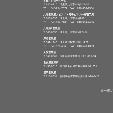
本社／ショールーム
〒340-0816 埼玉県八潮市中央1-21-10
TEL：048-954-7577 FAX：048-954-7584
八潮営業所／ピアノ・電子ピアノの修理工房
〒340-0833 埼玉県八潮市西袋940-1
TEL：048-934-7405 FAX：048-934-7406
八潮第2営業所
〒340-0833 埼玉県八潮市西袋724-3
深谷営業所
〒369-1246 埼玉県深谷市小前田1927
TEL：048-578-4368 FAX：048-578-4369
大阪営業所
〒566-0062 大阪府摂津市鳥飼上3丁目10-38
名古屋営業所
〒455-0813 愛知県名古屋市港区善進本町351
福岡営業所
〒813-0034 福岡県福岡市東区多の津1-10-8-4F
※一部